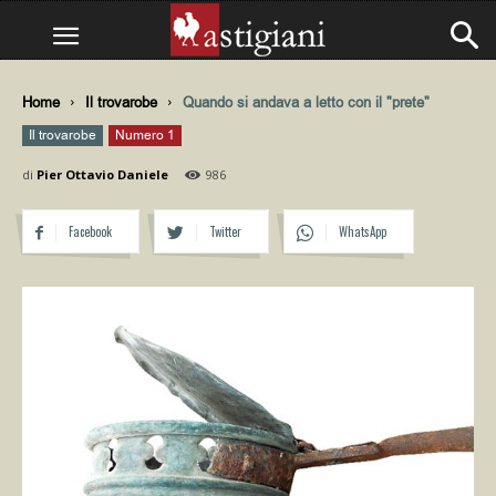
Home
Il trovarobe
Quando si andava a letto con il "prete"
Il trovarobe
Numero 1
di
Pier Ottavio Daniele
986
Facebook
Twitter
WhatsApp