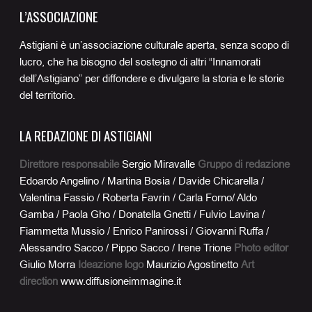
L’ASSOCIAZIONE
Astigiani è un’associazione culturale aperta, senza scopo di
lucro, che ha bisogno del sostegno di altri “Innamorati
dell’Astigiano” per diffondere e divulgare la storia e le storie
del territorio.
LA REDAZIONE DI ASTIGIANI
Direttore responsabile
Sergio Miravalle
Gruppo di redazione
Edoardo Angelino / Martina Bosia / Davide Chicarella /
Valentina Fassio / Roberta Favrin / Carla Forno/ Aldo
Gamba / Paola Gho / Donatella Gnetti / Fulvio Lavina /
Fiammetta Mussio / Enrico Panirossi / Giovanni Ruffa /
Alessandro Sacco / Pippo Sacco / Irene Trione
Photo editor
Giulio Morra
Ideazione logo
Maurizio Agostinetto
Art
direction
www.diffusioneimmagine.it