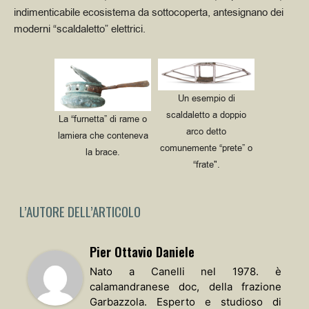
indimenticabile ecosistema da sottocoperta, antesignano dei
moderni “scaldaletto” elettrici.
Un esempio di
scaldaletto a doppio
La “furnetta” di rame o
arco detto
lamiera che conteneva
comunemente “prete” o
la brace.
“frate".
L’AUTORE DELL’ARTICOLO
Pier Ottavio Daniele
Nato a Canelli nel 1978. è
calamandranese doc, della frazione
Garbazzola. Esperto e studioso di