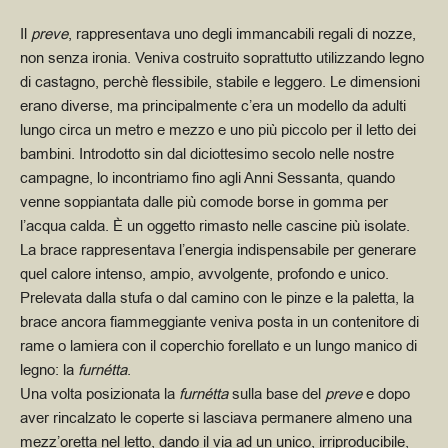
Il
preve
, rappresentava uno degli immancabili regali di nozze,
non senza ironia. Veniva costruito soprattutto utilizzando legno
di castagno, perchè flessibile, stabile e leggero. Le dimensioni
erano diverse, ma principalmente c’era un modello da adulti
lungo circa un metro e mezzo e uno più piccolo per il letto dei
bambini. Introdotto sin dal diciottesimo secolo nelle nostre
campagne, lo incontriamo fino agli Anni Sessanta, quando
venne soppiantata dalle più comode borse in gomma per
l’acqua calda. È un oggetto rimasto nelle cascine più isolate.
La brace rappresentava l’energia indispensabile per generare
quel calore intenso, ampio, avvolgente, profondo e unico.
Prelevata dalla stufa o dal camino con le pinze e la paletta, la
brace ancora fiammeggiante veniva posta in un contenitore di
rame o lamiera con il coperchio forellato e un lungo manico di
legno: la
furnétta
.
Una volta posizionata la
furnétta
sulla base del
preve
e dopo
aver rincalzato le coperte si lasciava permanere almeno una
mezz’oretta nel letto, dando il via ad un unico, irriproducibile,