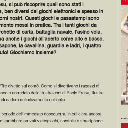
esu, si può riscoprire quali sono stati i
ben diversi dai giochi elettronici e spesso in
giorni nostri. Questi giochi e passatempi sono
nte messi in pratica. Tra i tanti giochi da
chette di carta, battaglia navale, l’asino vola,
ma anche i giochi all’aperto come alto e basso,
 sapone, la cavallina, guardia e ladri, i quattro
 muto! Giochiamo insieme?
“Tre civette sul comò. Come si divertivano i ragazzi di
cco e corredato dalle illustrazioni di Paolo Fresu, illustra
farli cadere definitivamente nell’oblio.
0, periodo dell’immediato dopoguerra, in cui c’era ancora
o sarebbero arrivati videogiochi, consolle e smartphone.