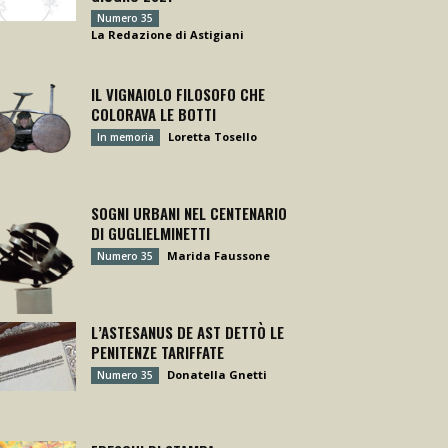
Numero 35
La Redazione di Astigiani
IL VIGNAIOLO FILOSOFO CHE
COLORAVA LE BOTTI
Loretta Tosello
In memoria
SOGNI URBANI NEL CENTENARIO
DI GUGLIELMINETTI
Marida Faussone
Numero 35
L’ASTESANUS DE AST DETTÒ LE
PENITENZE TARIFFATE
Donatella Gnetti
Numero 35