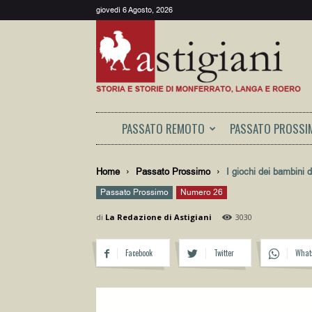
giovedì 6 Agosto, 2026
Astigiani
PASSATO REMOTO
PASSATO PROSSI
Home
Passato Prossimo
I giochi dei bambini 
Passato Prossimo
Numero 26
di
La Redazione di Astigiani
3030
Facebook
Twitter
What