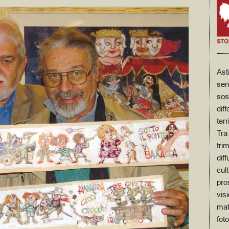
Ast
sen
sos
diff
terr
Tra 
trim
dif
cul
pro
visi
mat
fot