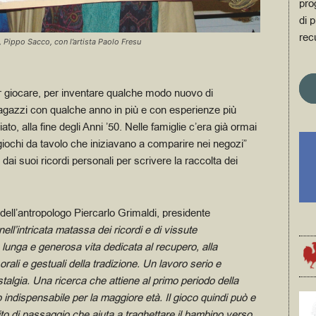
pro
di p
rec
ro, Pippo Sacco, con l’artista Paolo Fresu
r giocare, per inventare qualche modo nuovo di
i ragazzi con qualche anno in più e con esperienze più
ato, alla fine degli Anni ’50. Nelle famiglie c’era già ormai
mi giochi da tavolo che iniziavano a comparire nei negozi”
 dai suoi ricordi personali per scrivere la raccolta dei
dell’antropologo Piercarlo Grimaldi, presidente
nell’intricata matassa dei ricordi e di vissute
na lunga e generosa vita dedicata
al recupero, alla
ali e gestuali della tradizione. Un lavoro serio e
stalgia. Una ricerca che attiene al primo periodo della
indispensabile per la maggiore età. Il gioco quindi può e
ito di passaggio che aiuta a traghettare il bambino verso