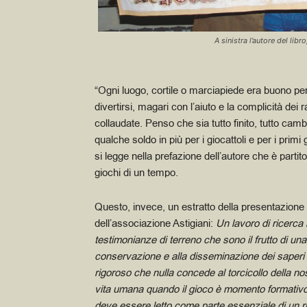
A sinistra l’autore del lib
“Ogni luogo, cortile o marciapiede era buono pe
divertirsi, magari con l’aiuto e la complicità de
collaudate. Penso che sia tutto finito, tutto cambi
qualche soldo in
più per i giocattoli e per i pri
si legge nella prefazione dell’autore che è partito
giochi di un tempo.
Questo, invece, un estratto della presentazione 
dell’associazione Astigiani:
Un lavoro di ricerca 
testimonianze di terreno che sono il frutto di u
conservazione e alla disseminazione dei saperi or
rigoroso che nulla
concede al torcicollo della no
vita umana quando il gioco è momento formativo 
deve
essere letto come parte essenziale di un r