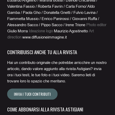
Edoardo Angelino / Martina Bosia / Davide Chicarella /
Valentina Fassio / Roberta Favrin / Carla Forno/ Aldo
Gamba / Paola Gho / Donatella Gnetti / Fulvio Lavina /
Fiammetta Mussio / Enrico Panirossi / Giovanni Ruffa /
Alessandro Sacco / Pippo Sacco / Irene Trione
Photo editor
Giulio Morra
Ideazione logo
Maurizio Agostinetto
Art
direction
www.diffusioneimmagine.it
CONTRIBUISCI ANCHE TU ALLA RIVISTA
Hai un contributo originale che potrebbe arricchire un nostro
articolo, dando valore aggiunto alla rivista Astigiani? invia
ora i tuoi testi, le tue foto e i tuoi video. Saremo lieti di
trovare loro lo spazio che meritano.
INVIA I TUOI CONTRIBUTI
COME ABBONARSI ALLA RIVISTA ASTIGIANI