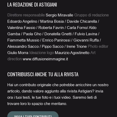
LA REDAZIONE DI ASTIGIANI
Direttore responsabile
Sergio Miravalle
Gruppo di redazione
Edoardo Angelino / Martina Bosia / Davide Chicarella /
Valentina Fassio / Roberta Favrin / Carla Forno/ Aldo
Gamba / Paola Gho / Donatella Gnetti / Fulvio Lavina /
Fiammetta Mussio / Enrico Panirossi / Giovanni Ruffa /
Alessandro Sacco / Pippo Sacco / Irene Trione
Photo editor
Giulio Morra
Ideazione logo
Maurizio Agostinetto
Art
direction
www.diffusioneimmagine.it
CONTRIBUISCI ANCHE TU ALLA RIVISTA
Hai un contributo originale che potrebbe arricchire un nostro
articolo, dando valore aggiunto alla rivista Astigiani? invia
ora i tuoi testi, le tue foto e i tuoi video. Saremo lieti di
trovare loro lo spazio che meritano.
INVIA I TUOI CONTRIBUTI