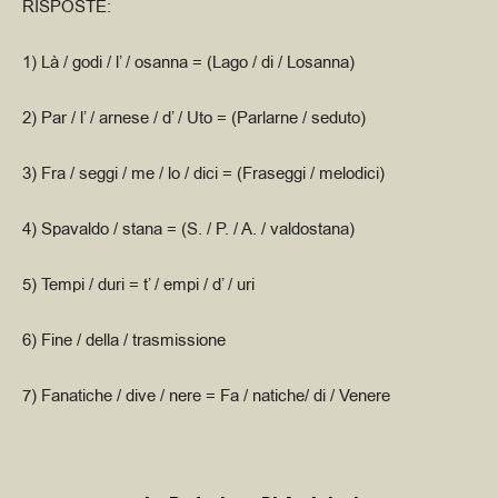
RISPOSTE:
1) Là / godi / l’ / osanna = (Lago / di / Losanna)
2) Par / l’ / arnese / d’ / Uto = (Parlarne / seduto)
3) Fra / seggi / me / lo / dici = (Fraseggi / melodici)
4) Spavaldo / stana = (S. / P. / A. / valdostana)
5) Tempi / duri = t’ / empi / d’ / uri
6) Fine / della / trasmissione
7) Fanatiche / dive / nere = Fa / natiche/ di / Venere