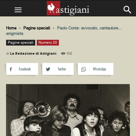
Home
Pagine speciali
Paolo Conte: avvocato, cantautore...
enigmista
Pagine speciali
Numero 20
di
La Redazione di Astigiani
953
Facebook
Twitter
WhatsApp