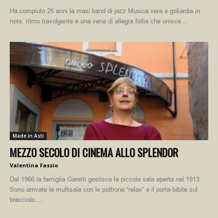
Ha compiuto 25 anni la maxi band di jazz Musica vera e goliardia in
note, ritmo travolgente e una vena di allegra follia che unisce...
Made in Asti
MEZZO SECOLO DI CINEMA ALLO SPLENDOR
Valentina Fassio
Dal 1966 la famiglia Garetti gestisce la piccola sala aperta nel 1913
Sono arrivate le multisala con le poltrone “relax” e il porta-bibite sul
bracciolo....