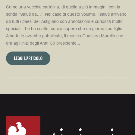
Come una vecchia cartolina, di quelle a più immagini, con la
scritta “Saluti da…”. Nel caso di questo volume, i saluti arrivano
da tutti i paesi dell’Astigiano con annotazioni e curiosità molto
speciali. Le ha scritte, senza sapere che un giorno suo figlio
Alberto le avrebbe pubblicate, il medico Gualtiero Marello che
era agli inizi degli Anni ‘60 presidente...
LEGGI L'ARTICOLO