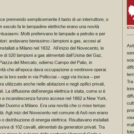
uce premendo semplicemente il tasto di un interruttore, o
 secolo fa le lampadine elettriche erano una novità
entusiasmi. Molti preferivano le lampade a petrolio e per
vatori: andavano benissimo i lampioni a gas, accesi al
Ast
 installati a Milano nel 1832.
All’inizio del Novecento, le
sen
ete di 520 lampioni a gas alimentati dall’Usina del Gaz,
sos
a Piazza del Mercato, odierno Campo del Palio, in
diff
tività che all’epoca dava occupazione a ventinove operai.
terr
o la loro sede in via Pellicciai – oggi via Incisa – per
Tra 
a utilizzato anche nelle abitazioni e negli opifici privati,
trim
ti.
La diffusione dell’energia elettrica è stata, come si è
dif
che a incandescenza furono accese nel 1882 a New York,
cul
a del Duomo a Milano.
Era una novità che ci mise tempo
pro
ittà. Agli inizi del Novecento nel comune di Asti non erano
visi
o distribuzione di energia elettrica. Risultavano installati
mat
iva di 102 cavalli, alimentati da generatori privati. Tra
fot