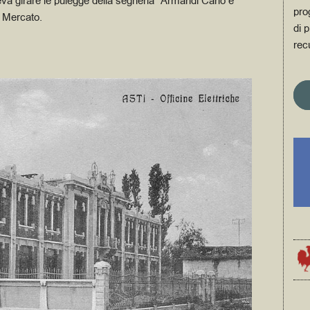
ceva girare le pulegge della segheria “Armandi Carlo e
pro
el Mercato.
di p
rec