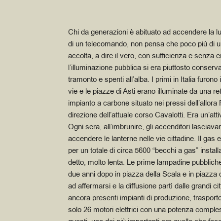
Chi da generazioni è abituato ad accendere la l
di un telecomando, non pensa che poco più di un
accolta, a dire il vero, con sufficienza e senza 
l’illuminazione pubblica si era piuttosto conser
tramonto e spenti all’alba. I primi in Italia furono
vie e le piazze di Asti erano illuminate da una r
impianto a carbone situato nei pressi dell’allor
direzione dell’attuale corso Cavalotti. Era un’at
Ogni sera, all’imbrunire, gli accenditori lasciavan
accendere le lanterne nelle vie cittadine. Il gas er
per un totale di circa 5600 “becchi a gas” installa
detto, molto lenta. Le prime lampadine pubbli
due anni dopo in piazza della Scala e in piazz
ad affermarsi e la diffusione partì dalle grandi c
ancora presenti impianti di produzione, trasporto 
solo 26 motori elettrici con una potenza compless