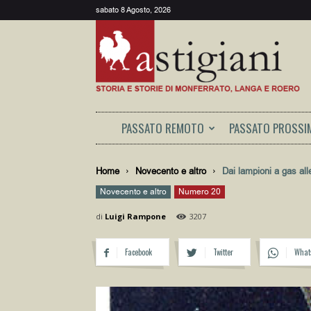
sabato 8 Agosto, 2026
Astigiani
PASSATO REMOTO
PASSATO PROSSI
Home
Novecento e altro
Dai lampioni a gas all
Novecento e altro
Numero 20
di
Luigi Rampone
3207
Facebook
Twitter
What