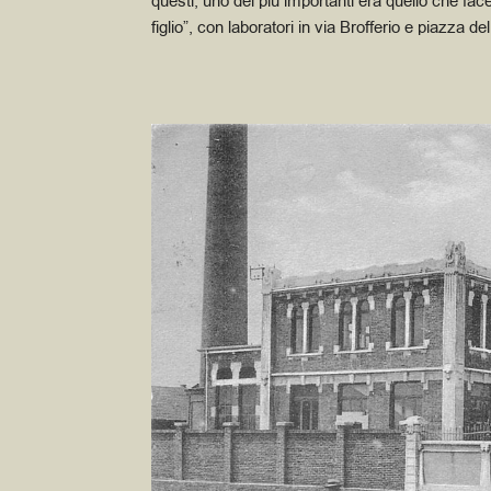
questi, uno dei più importanti era quello che fa
figlio”, con laboratori in via Brofferio e piazza d