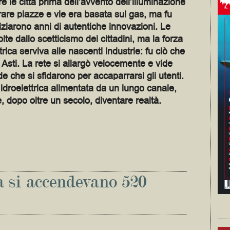
re le città prima dell’avvento dell’illuminazione
rare piazze e vie era basata sul gas, ma fu
iniziarono anni di autentiche innovazioni. Le
e dallo scetticismo dei cittadini, ma la forza
trica serviva alle nascenti industrie: fu ciò che
 Asti. La rete si allargò velocemente e vide
e che si sfidarono per accaparrarsi gli utenti.
idroelettrica alimentata da un lungo canale,
 dopo oltre un secolo, diventare realtà.
a si accendevano 520