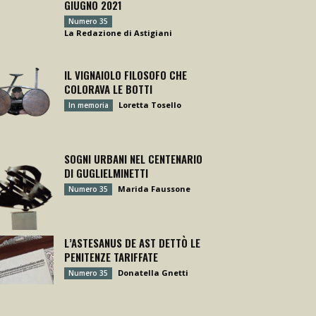
GIUGNO 2021
Numero 35
La Redazione di Astigiani
IL VIGNAIOLO FILOSOFO CHE
COLORAVA LE BOTTI
Loretta Tosello
In memoria
SOGNI URBANI NEL CENTENARIO
DI GUGLIELMINETTI
Marida Faussone
Numero 35
L’ASTESANUS DE AST DETTÒ LE
PENITENZE TARIFFATE
Donatella Gnetti
Numero 35