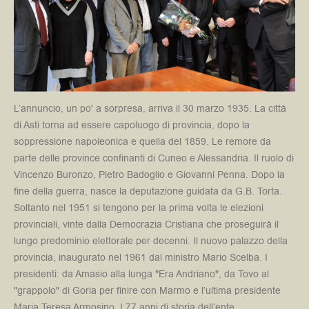
L’annuncio, un po' a sorpresa, arriva il 30 marzo 1935. La città
di Asti torna ad essere capoluogo di provincia, dopo la
soppressione napoleonica e quella del 1859. Le remore da
parte delle province confinanti di Cuneo e Alessandria. Il ruolo di
Vincenzo Buronzo, Pietro Badoglio e Giovanni Penna. Dopo la
fine della guerra, nasce la deputazione guidata da G.B. Torta.
Soltanto nel 1951 si tengono per la prima volta le elezioni
provinciali, vinte dalla Democrazia Cristiana che proseguirà il
lungo predominio elettorale per decenni. Il nuovo palazzo della
provincia, inaugurato nel 1961 dal ministro Mario Scelba. I
presidenti: da Amasio alla lunga "Era Andriano", da Tovo al
"grappolo" di Goria per finire con Marmo e l’ultima presidente
Maria Teresa Armosino. I 77 anni di storia dell’ente.