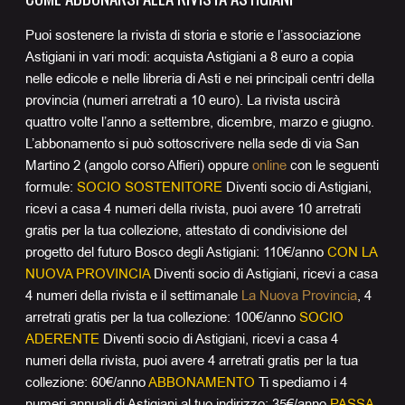
Puoi sostenere la rivista di storia e storie e l’associazione
Astigiani in vari modi: acquista Astigiani a 8 euro a copia
nelle edicole e nelle libreria di Asti e nei principali centri della
provincia (numeri arretrati a 10 euro). La rivista uscirà
quattro volte l’anno a settembre, dicembre, marzo e giugno.
L’abbonamento si può sottoscrivere nella sede di via San
Martino 2 (angolo corso Alfieri) oppure
online
con le seguenti
formule:
SOCIO SOSTENITORE
Diventi socio di Astigiani,
ricevi a casa 4 numeri della rivista, puoi avere 10 arretrati
gratis per la tua collezione, attestato di condivisione del
progetto del futuro Bosco degli Astigiani: 110€/anno
CON LA
NUOVA PROVINCIA
Diventi socio di Astigiani, ricevi a casa
4 numeri della rivista e il settimanale
La Nuova Provincia
, 4
arretrati gratis per la tua collezione: 100€/anno
SOCIO
ADERENTE
Diventi socio di Astigiani, ricevi a casa 4
numeri della rivista, puoi avere 4 arretrati gratis per la tua
collezione: 60€/anno
ABBONAMENTO
Ti spediamo i 4
numeri annuali di Astigiani al tuo indirizzo: 35€/anno
PASSA