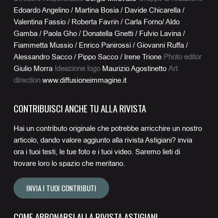
Edoardo Angelino / Martina Bosia / Davide Chicarella /
Valentina Fassio / Roberta Favrin / Carla Forno/ Aldo
Gamba / Paola Gho / Donatella Gnetti / Fulvio Lavina /
Fiammetta Mussio / Enrico Panirossi / Giovanni Ruffa /
Alessandro Sacco / Pippo Sacco / Irene Trione
Photo editor
Giulio Morra
Ideazione logo
Maurizio Agostinetto
Art
direction
www.diffusioneimmagine.it
CONTRIBUISCI ANCHE TU ALLA RIVISTA
Hai un contributo originale che potrebbe arricchire un nostro
articolo, dando valore aggiunto alla rivista Astigiani? invia
ora i tuoi testi, le tue foto e i tuoi video. Saremo lieti di
trovare loro lo spazio che meritano.
INVIA I TUOI CONTRIBUTI
COME ABBONARSI ALLA RIVISTA ASTIGIANI