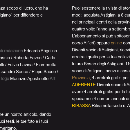
nza scopo di lucro, che ha
Puoi sostenere la rivista di stor
igiano” per diffondere e
modi: acquista Astigiani a 8 euro
nei principali centri della provi
quattro volte l’anno a settemb
L’abbonamento si può sottoscri
corso Alfieri) oppure
online
con 
Diventi socio di Astigiani, rice
di redazione
Edoardo Angelino
arretrati gratis per la tua colle
Fassio / Roberta Favrin / Carla
futuro Bosco degli Astigiani: 
ti / Fulvio Lavina / Fiammetta
socio di Astigiani, ricevi a casa
lessandro Sacco / Pippo Sacco /
Provincia
, 4 arretrati gratis p
 logo
Maurizio Agostinetto
Art
ADERENTE
Diventi socio di As
avere 4 arretrati gratis per la 
spediamo i 4 numeri annuali di 
RIBASSA
Ritira nella sede di A
re un nostro articolo, dando
oi testi, le tue foto e i tuoi
 meritano.