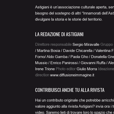
Astigiani è un’associazione culturale aperta, se
bisogno del sostegno di altri “Innamorati dell’Ast
divulgare la storia e le storie del territorio.
LA REDAZIONE DI ASTIGIANI
Direttore responsabile
Sergio Miravalle
Gruppo 
/ Martina Bosia / Davide Chicarella / Valentina 
Forno/ Aldo Gamba / Paola Gho / Donatella Gnet
Mussio / Enrico Panirossi / Giovanni Ruffa / A
Irene Trione
Photo editor
Giulio Morra
Ideazione
direction
www.diffusioneimmagine.it
CONTRIBUISCI ANCHE TU ALLA RIVISTA
Hai un contributo originale che potrebbe arricchi
valore aggiunto alla rivista Astigiani? invia ora i tu
video. Saremo lieti di trovare loro lo spazio che