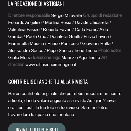
LA REDAZIONE DI ASTIGIANI
Direttore responsabile
Sergio Miravalle
Gruppo di redazione
Edoardo Angelino / Martina Bosia / Davide Chicarella /
Valentina Fassio / Roberta Favrin / Carla Forno/ Aldo
Gamba / Paola Gho / Donatella Gnetti / Fulvio Lavina /
Fiammetta Mussio / Enrico Panirossi / Giovanni Ruffa /
Alessandro Sacco / Pippo Sacco / Irene Trione
Photo editor
Giulio Morra
Ideazione logo
Maurizio Agostinetto
Art
direction
www.diffusioneimmagine.it
CONTRIBUISCI ANCHE TU ALLA RIVISTA
Hai un contributo originale che potrebbe arricchire un nostro
articolo, dando valore aggiunto alla rivista Astigiani? invia
ora i tuoi testi, le tue foto e i tuoi video. Saremo lieti di
trovare loro lo spazio che meritano.
INVIA I TUOI CONTRIBUTI