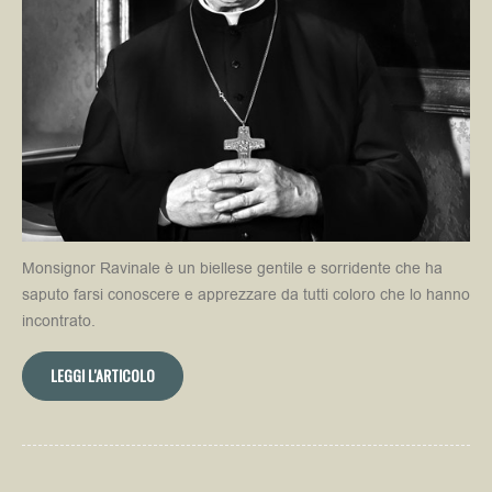
Monsignor Ravinale è un biellese gentile e sorridente che ha
saputo farsi conoscere e apprezzare da tutti coloro che lo hanno
incontrato.
LEGGI L'ARTICOLO