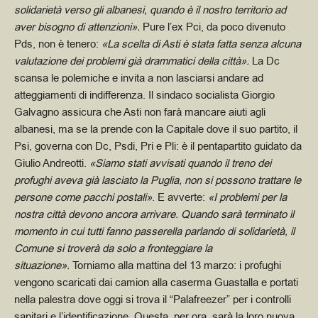
solidarietà verso gli albanesi, quando è il nostro territorio ad
aver bisogno di attenzioni».
Pure l’ex Pci, da poco divenuto
Pds, non è tenero:
«La scelta di Asti è stata fatta senza alcuna
valutazione dei problemi già drammatici della città».
La Dc
scansa le polemiche e invita a non lasciarsi andare ad
atteggiamenti di indifferenza.
Il sindaco socialista Giorgio
Galvagno assicura che Asti non farà mancare aiuti agli
albanesi, ma se la prende con la Capitale dove il suo partito, il
Psi, governa con Dc, Psdi, Pri e Pli: è il pentapartito guidato da
Giulio Andreotti.
«Siamo stati avvisati quando il treno dei
profughi aveva già lasciato la Puglia, non si possono trattare le
persone come pacchi postali»
. E avverte:
«I problemi per la
nostra città devono ancora arrivare. Quando sarà terminato il
momento in cui tutti fanno passerella parlando di solidarietà, il
Comune si troverà da solo a fronteggiare la
situazione».
Torniamo alla mattina del 13 marzo: i profughi
vengono scaricati dai camion alla caserma Guastalla e portati
nella palestra dove oggi si trova il “Palafreezer” per i controlli
sanitari e l’identificazione. Questa, per ora, sarà la loro nuova