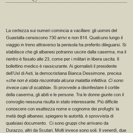
La certezza sui numeri comincia a vacillare: gli uomini del
Guastalla censiscono 730 arrivi e non 814. Qualcuno lungo il
viaggio in treno attraverso la penisola ha preferito dileguarsi. Si
stabilisce che gli albanesi potranno uscire dalla caserma, ma il
rientro è fissato alle 23, come per i militari in libera uscita.
Il
bollettino medico è rassicurante. Ai giornalisti il presidente
dell’Usl di Asti, la democristiana Bianca Dessimone, precisa
«
che non è stata riscontrata alcuna malattia infettiva. Ci sono
invece casi di scabbia
». Si provvede a disinfestare il cortile
della caserma, gli abiti e le persone. Tra le donne giunte con il
convoglio nessuna risulta in stato interessante. Più difficile
conoscere con esattezza nome e cognome dei profughi: la
metà degli albanesi, spiegano le autorità, è sprovvista di
qualsiasi documento. Ci sono gruppi che arrivano da
Durazzo, altri da Scutari. Molti invece sono soli. Il venerdì, due