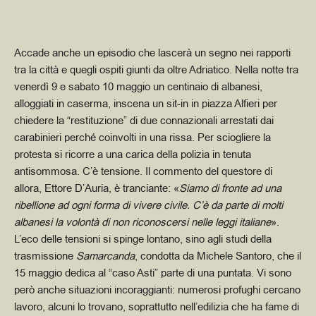
Accade anche un episodio che lascerà un segno nei rapporti
tra la città e quegli ospiti giunti da oltre Adriatico. Nella notte tra
venerdì 9 e sabato 10 maggio un centinaio di albanesi,
alloggiati in caserma, inscena un sit-in in piazza Alfieri per
chiedere la “restituzione” di due connazionali arrestati dai
carabinieri perché coinvolti in una rissa. Per sciogliere la
protesta si ricorre a una carica della polizia in tenuta
antisommosa. C’è tensione. Il commento del questore di
allora, Ettore D’Auria, è tranciante: «
Siamo di fronte ad una
ribellione ad ogni forma di vivere civile. C’è da parte di molti
albanesi la volontà di non riconoscersi nelle leggi italiane
».
L’eco delle tensioni si spinge lontano, sino agli studi della
trasmissione
Samarcanda
, condotta da Michele Santoro, che il
15 maggio dedica al “caso Asti” parte di una puntata. Vi sono
però anche situazioni incoraggianti: numerosi profughi cercano
lavoro, alcuni lo trovano, soprattutto nell’edilizia che ha fame di