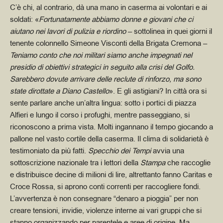
C’è chi, al contrario, dà una mano in caserma ai volontari e ai
soldati: «
Fortunatamente abbiamo donne e giovani che ci
aiutano nei lavori di pulizia e riordino
– sottolinea in quei giorni il
tenente colonnello Simeone Visconti della Brigata Cremona –
Teniamo conto che noi militari siamo anche impegnati nel
presidio di obiettivi strategici in seguito alla crisi del Golfo.
Sarebbero dovute arrivare delle reclute di rinforzo, ma sono
state dirottate a Diano Castello
».
E gli astigiani? In città ora si
sente parlare anche un’altra lingua: sotto i portici di piazza
Alfieri e lungo il corso i profughi, mentre passeggiano, si
riconoscono a prima vista. Molti ingannano il tempo giocando a
pallone nel vasto cortile della caserma.
Il clima di solidarietà è
testimoniato da più fatti.
Specchio dei Tempi
avvia una
sottoscrizione nazionale tra i lettori della
Stampa
che raccoglie
e distribuisce decine di milioni di lire, altrettanto fanno Caritas e
Croce Rossa, si aprono conti correnti per raccogliere fondi.
L’avvertenza è non consegnare “denaro a pioggia” per non
creare tensioni, invidie, violenze interne ai vari gruppi che si
stanno organizzando per parentele e aree di origine.
Ma