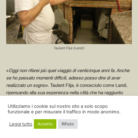
Taulant Filja (Landi)
«
Oggi non rifarei più quel viaggio di venticinque anni fa. Anche
se ho passato momenti difficili, adesso posso dire di aver
realizzato un sogno».
Taulant Filja, è conosciuto come Landi,
ripensando alla sua esperienza nella città che ha raggiunto
quando aveva poco più di diciassette anni
.
«
Cercavamo
Utilizziamo i cookie sul nostro sito a solo scopo
democrazia e libertà così ho seguito gli altri, anche se ero in
funzionale e per misurare il traffico in modo anonimo.
una buona situazione famigliare: mio padre era dentista,
primario all’ospedale militare di Tirana, mia madre insegnante
Leggi tutto
Accetto
Rifiuto
elementare e io l’unico figlio»
.
In caserma Landi lavora alle
cucine. Resta nel settore. Trova un posto alla pizzeria