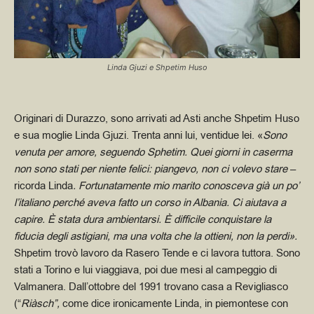
Linda Gjuzi e Shpetim Huso
Originari di Durazzo, sono arrivati ad Asti anche Shpetim Huso
e sua moglie Linda Gjuzi. Trenta anni lui, ventidue lei.
«
Sono
venuta per amore, seguendo Sphetim. Quei giorni in caserma
non sono stati per niente felici: piangevo, non ci volevo stare
–
ricorda Linda
. Fortunatamente mio marito conosceva già un po’
l’italiano perché aveva fatto un corso in Albania. Ci aiutava a
capire. È stata dura ambientarsi. È difficile conquistare la
fiducia degli astigiani, ma una volta che la ottieni, non la perdi».
Shpetim trovò lavoro da Rasero Tende e ci lavora tuttora. Sono
stati a Torino e lui viaggiava, poi due mesi al campeggio di
Valmanera. Dall’ottobre del 1991 trovano casa a Revigliasco
(“
Riàsch”,
come dice ironicamente Linda, in piemontese con