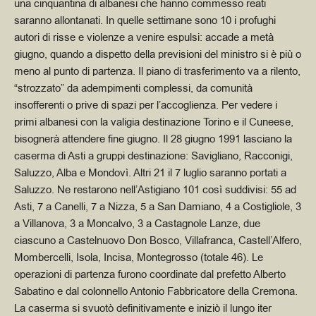
una cinquantina di albanesi che hanno commesso reati
saranno allontanati. In quelle settimane sono 10 i profughi
autori di risse e violenze a venire espulsi: accade a metà
giugno, quando a dispetto della previsioni del ministro si è più o
meno al punto di partenza. Il piano di trasferimento va a rilento,
“strozzato” da adempimenti complessi, da comunità
insofferenti o prive di spazi per l’accoglienza. Per vedere i
primi albanesi con la valigia destinazione Torino e il Cuneese,
bisognerà attendere fine giugno. Il 28 giugno 1991 lasciano la
caserma di Asti a gruppi destinazione: Savigliano, Racconigi,
Saluzzo, Alba e Mondovì. Altri 21 il 7 luglio saranno portati a
Saluzzo. Ne restarono nell’Astigiano 101 così suddivisi: 55 ad
Asti, 7 a Canelli, 7 a Nizza, 5 a San Damiano, 4 a Costigliole, 3
a Villanova, 3 a Moncalvo, 3 a Castagnole Lanze, due
ciascuno a Castelnuovo Don Bosco, Villafranca, Castell’Alfero,
Mombercelli, Isola, Incisa, Montegrosso (totale 46). Le
operazioni di partenza furono coordinate dal prefetto Alberto
Sabatino e dal colonnello Antonio Fabbricatore della Cremona.
La caserma si svuotò definitivamente e iniziò il lungo iter