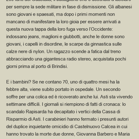
per sempre la sede militare in fase di dismissione.
Gli albanesi
sono giovani e spaesati, ma dopo i primi momenti non
mancano di manifestare la loro gioia per essere arrivati a
questa nuova tappa della loro fuga verso l’Occidente:
indossano jeans, maglioni e giubbotti, anche le donne sono
giovani, i capelli in disordine, le scarpe da ginnastica sulle
calze nere di nylon. Un ragazzo scende a fatica dal treno
abbracciando una gigantesca radio stereo, acquistata pochi
giorni prima al porto di Brindisi.
E i bambini? Se ne contano 70, uno di quattro mesi ha la
febbre alta, viene subito portato in ospedale. Un secondo
soffre per una colica ed è ricoverato anche lui.
Asti sta vivendo
settimane difficili. I giornali si riempiono di fatti di cronaca: lo
scandalo Rapisarda ha decapitato i vertici della Cassa di
Risparmio di Asti. I carabinieri hanno fermato i presunti autori
del duplice inquietante omicidio di Castelnuovo Calcea in cui
hanno trovato la morte due donne, Giovanna Barbero e Maria