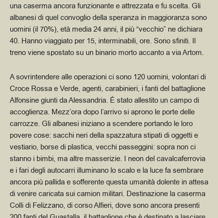
una caserma ancora funzionante e attrezzata e fu scelta.
Gli
albanesi di quel convoglio della speranza in maggioranza sono
uomini (il 70%), età media 24 anni, il più “vecchio” ne dichiara
40. Hanno viaggiato per 15, interminabili, ore. Sono sfiniti. Il
treno viene spostato su un binario morto accanto a via Artom.
A sovrintendere alle operazioni ci sono 120 uomini, volontari di
Croce Rossa e Verde, agenti, carabinieri, i fanti del battaglione
Alfonsine giunti da Alessandria. È stato allestito un campo di
accoglienza. Mezz’ora dopo l’arrivo si aprono le porte delle
carrozze. Gli albanesi iniziano a scendere portando le loro
povere cose: sacchi neri della spazzatura stipati di oggetti e
vestiario, borse di plastica, vecchi passeggini: sopra non ci
stanno i bimbi, ma altre masserizie. I neon del cavalcaferrovia
e i fari degli autocarri illuminano lo scalo e la luce fa sembrare
ancora più pallida e sofferente questa umanità dolente in attesa
di venire caricata sui camion militari. Destinazione la caserma
Colli di Felizzano, di corso Alfieri, dove sono ancora presenti
200 fanti del Guastalla, il battaglione che è destinato a lasciare