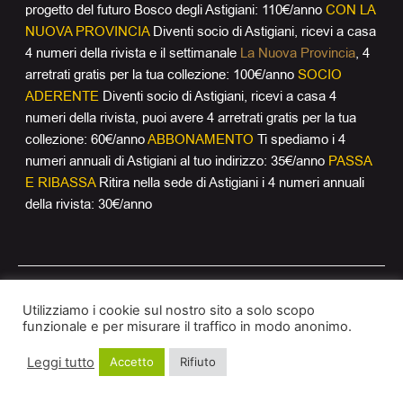
progetto del futuro Bosco degli Astigiani: 110€/anno
CON LA
NUOVA PROVINCIA
Diventi socio di Astigiani, ricevi a casa
4 numeri della rivista e il settimanale
La Nuova Provincia
, 4
arretrati gratis per la tua collezione: 100€/anno
SOCIO
ADERENTE
Diventi socio di Astigiani, ricevi a casa 4
numeri della rivista, puoi avere 4 arretrati gratis per la tua
collezione: 60€/anno
ABBONAMENTO
Ti spediamo i 4
numeri annuali di Astigiani al tuo indirizzo: 35€/anno
PASSA
E RIBASSA
Ritira nella sede di Astigiani i 4 numeri annuali
della rivista: 30€/anno
Utilizziamo i cookie sul nostro sito a solo scopo
funzionale e per misurare il traffico in modo anonimo.
© 2018 Astigiani |
Privacy Policy
|
Cookie Policy
Leggi tutto
Accetto
Rifiuto
L’associazione
|
Invia il tuo contributo