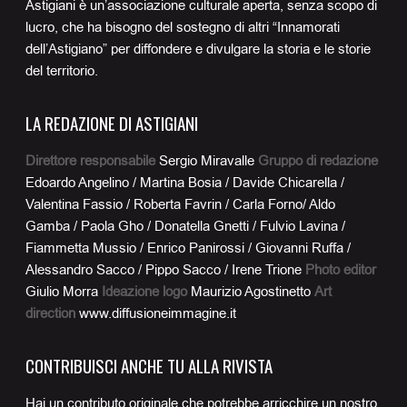
Astigiani è un’associazione culturale aperta, senza scopo di
lucro, che ha bisogno del sostegno di altri “Innamorati
dell’Astigiano” per diffondere e divulgare la storia e le storie
del territorio.
LA REDAZIONE DI ASTIGIANI
Direttore responsabile
Sergio Miravalle
Gruppo di redazione
Edoardo Angelino / Martina Bosia / Davide Chicarella /
Valentina Fassio / Roberta Favrin / Carla Forno/ Aldo
Gamba / Paola Gho / Donatella Gnetti / Fulvio Lavina /
Fiammetta Mussio / Enrico Panirossi / Giovanni Ruffa /
Alessandro Sacco / Pippo Sacco / Irene Trione
Photo editor
Giulio Morra
Ideazione logo
Maurizio Agostinetto
Art
direction
www.diffusioneimmagine.it
CONTRIBUISCI ANCHE TU ALLA RIVISTA
Hai un contributo originale che potrebbe arricchire un nostro