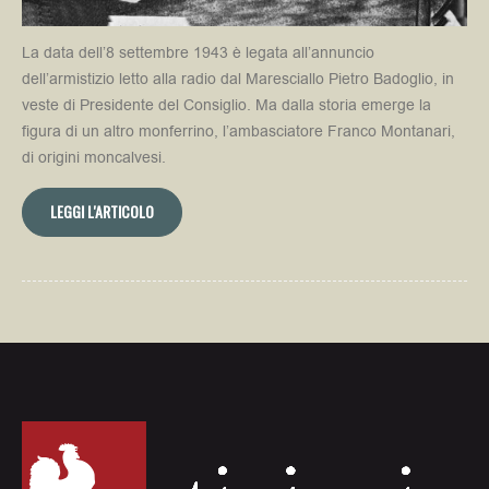
La data dell’8 settembre 1943 è legata all’annuncio
dell’armistizio letto alla radio dal Maresciallo Pietro Badoglio, in
veste di Presidente del Consiglio. Ma dalla storia emerge la
figura di un altro monferrino, l’ambasciatore Franco Montanari,
di origini moncalvesi.
LEGGI L'ARTICOLO